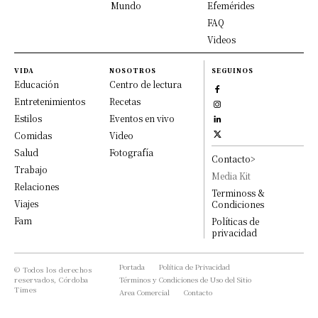
Mundo
Efemérides
FAQ
Videos
VIDA
NOSOTROS
SEGUINOS
Educación
Centro de lectura
Entretenimientos
Recetas
Estilos
Eventos en vivo
Comidas
Video
Salud
Fotografía
Contacto>
Trabajo
Media Kit
Relaciones
Terminoss &
Viajes
Condiciones
Fam
Políticas de
privacidad
Portada
Política de Privacidad
© Todos los derechos
reservados, Córdoba
Términos y Condiciones de Uso del Sitio
Times
Area Comercial
Contacto