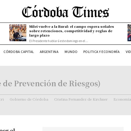
Milei vuelve a la Rural: el campo espera señales
sobre retenciones, competitividad y reglas de
largo plazo
El Presidente hablará este domingo en el...
CÓRDOBA CAPITAL
ARGENTINA
MUNDO
POLITICA Y ECONOMÍA
VI
 de Prevención de Riesgos)
ri
Gobierno de Córdoba
Cristina Fernandez de Kirchner
Economía
por el