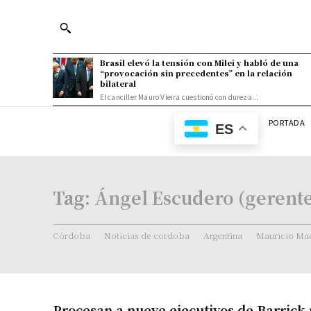
Brasil elevó la tensión con Milei y habló de una
“provocación sin precedentes” en la relación
bilateral
El canciller Mauro Vieira cuestionó con dureza...
PORTADA
ES
Tag:
Ángel Escudero (gerente
Córdoba
Noticias de cordoba
Argentina
Mauricio Mac
Procesan a nueve ejecutivos de Barrick 