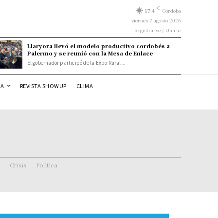
C
17.4
Córdoba
viernes 7 agosto 2026
Registrarse / Unirse
Llaryora llevó el modelo productivo cordobés a
Palermo y se reunió con la Mesa de Enlace
El gobernador participó de la Expo Rural...
DA
REVISTA SHOWUP
CLIMA
Crisis
Politica