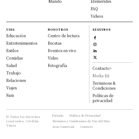
Mundo
Efemérides
FAQ
Videos
VIDA
NOSOTROS
SEGUINOS
Educación
Centro de lectura
Entretenimientos
Recetas
Estilos
Eventos en vivo
Comidas
Video
Salud
Fotografía
Contacto>
Trabajo
Media Kit
Relaciones
Terminoss &
Viajes
Condiciones
Fam
Políticas de
privacidad
Portada
Política de Privacidad
© Todos los derechos
reservados, Córdoba
Términos y Condiciones de Uso del Sitio
Times
Area Comercial
Contacto