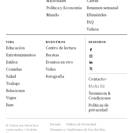
Nacionales
Cartas
Política y Economía
Resumen semanal
Mundo
Efemérides
FAQ
Videos
VIDA
NOSOTROS
SEGUINOS
Educación
Centro de lectura
Entretenimientos
Recetas
Estilos
Eventos en vivo
Comidas
Video
Salud
Fotografía
Contacto>
Trabajo
Media Kit
Relaciones
Terminoss &
Viajes
Condiciones
Fam
Políticas de
privacidad
Portada
Política de Privacidad
© Todos los derechos
reservados, Córdoba
Términos y Condiciones de Uso del Sitio