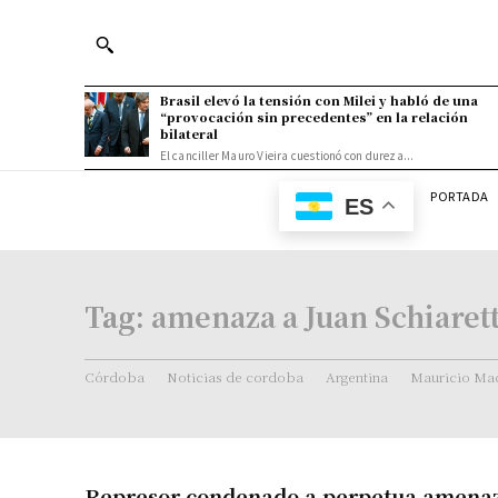
Brasil elevó la tensión con Milei y habló de una
“provocación sin precedentes” en la relación
bilateral
El canciller Mauro Vieira cuestionó con dureza...
PORTADA
ES
Tag:
amenaza a Juan Schiarett
Córdoba
Noticias de cordoba
Argentina
Mauricio Mac
Represor condenado a perpetua amenaz