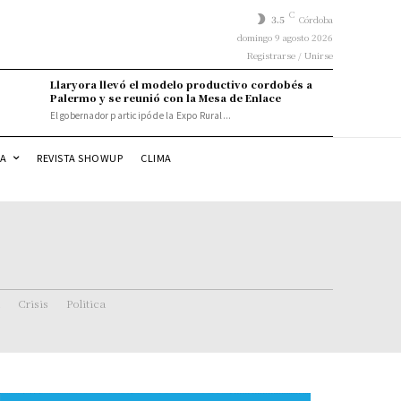
C
3.5
Córdoba
domingo 9 agosto 2026
Registrarse / Unirse
Llaryora llevó el modelo productivo cordobés a
Palermo y se reunió con la Mesa de Enlace
El gobernador participó de la Expo Rural...
DA
REVISTA SHOWUP
CLIMA
Crisis
Politica