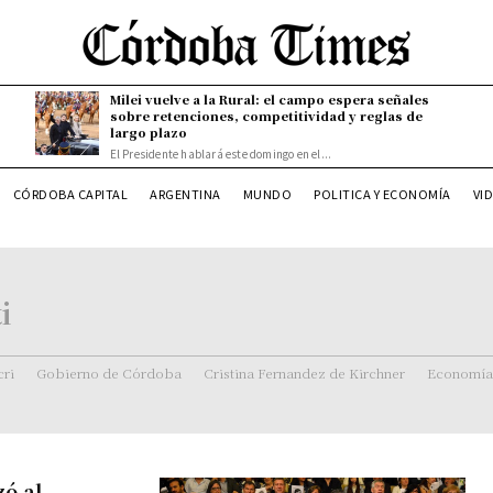
Milei vuelve a la Rural: el campo espera señales
sobre retenciones, competitividad y reglas de
largo plazo
El Presidente hablará este domingo en el...
CÓRDOBA CAPITAL
ARGENTINA
MUNDO
POLITICA Y ECONOMÍA
VI
i
ri
Gobierno de Córdoba
Cristina Fernandez de Kirchner
Economía
ó al