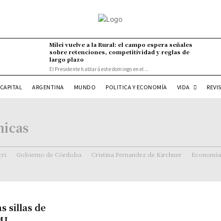
Milei vuelve a la Rural: el campo espera señales
sobre retenciones, competitividad y reglas de
largo plazo
El Presidente hablará este domingo en el...
VIDA
CAPITAL
ARGENTINA
MUNDO
POLITICA Y ECONOMÍA
REVI
nicas
ri
Gobierno de Córdoba
Cristina Fernandez de Kirchner
Economía
 sillas de
MI