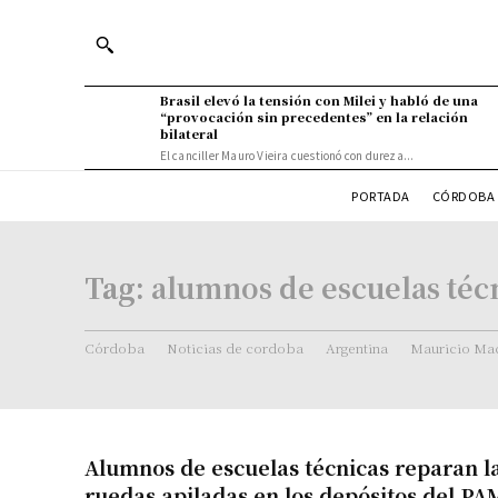
Brasil elevó la tensión con Milei y habló de una
“provocación sin precedentes” en la relación
bilateral
El canciller Mauro Vieira cuestionó con dureza...
PORTADA
CÓRDOBA 
Tag:
alumnos de escuelas téc
Córdoba
Noticias de cordoba
Argentina
Mauricio Mac
Alumnos de escuelas técnicas reparan las
ruedas apiladas en los depósitos del PA