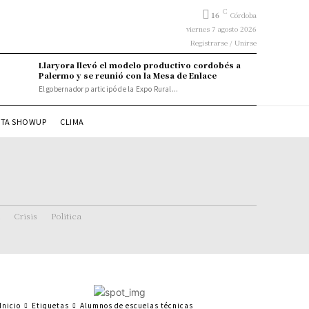
C
16
Córdoba
viernes 7 agosto 2026
Registrarse / Unirse
Llaryora llevó el modelo productivo cordobés a
Palermo y se reunió con la Mesa de Enlace
El gobernador participó de la Expo Rural...
STA SHOWUP
CLIMA
Crisis
Politica
Inicio
Etiquetas
Alumnos de escuelas técnicas