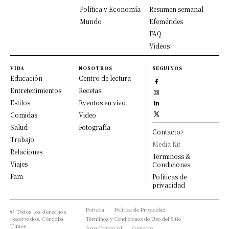
Política y Economía
Resumen semanal
Mundo
Efemérides
FAQ
Videos
VIDA
NOSOTROS
SEGUINOS
Educación
Centro de lectura
Entretenimientos
Recetas
Estilos
Eventos en vivo
Comidas
Video
Salud
Fotografía
Contacto>
Trabajo
Media Kit
Relaciones
Terminoss &
Viajes
Condiciones
Fam
Políticas de
privacidad
Portada
Política de Privacidad
© Todos los derechos
reservados, Córdoba
Términos y Condiciones de Uso del Sitio
Times
Area Comercial
Contacto