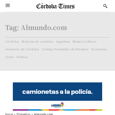
Tag:
Almundo.com
Córdoba
Noticias de cordoba
Argentina
Mauricio Macri
Gobierno de Córdoba
Cristina Fernandez de Kirchner
Economía
Crisis
Politica
Inicio
Etiquetas
Almundo.com