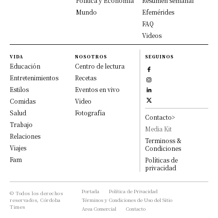
Política y Economía
Resumen semanal
Mundo
Efemérides
FAQ
Videos
VIDA
NOSOTROS
SEGUINOS
Educación
Centro de lectura
Entretenimientos
Recetas
Estilos
Eventos en vivo
Comidas
Video
Salud
Fotografía
Contacto>
Trabajo
Media Kit
Relaciones
Terminoss &
Viajes
Condiciones
Fam
Políticas de
privacidad
Portada
Política de Privacidad
© Todos los derechos
reservados, Córdoba
Términos y Condiciones de Uso del Sitio
Times
Area Comercial
Contacto