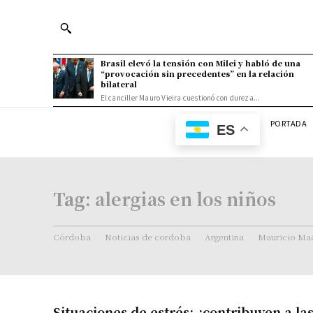
Brasil elevó la tensión con Milei y habló de una
“provocación sin precedentes” en la relación
bilateral
El canciller Mauro Vieira cuestionó con dureza...
PORTADA
ES
Tag:
alergias en los niños
Córdoba
Noticias de cordoba
Argentina
Mauricio Mac
Situaciones de estrés: ¿contribuyen a las