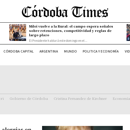
Milei vuelve a la Rural: el campo espera señales
sobre retenciones, competitividad y reglas de
largo plazo
El Presidente hablará este domingo en el...
CÓRDOBA CAPITAL
ARGENTINA
MUNDO
POLITICA Y ECONOMÍA
VI
ri
Gobierno de Córdoba
Cristina Fernandez de Kirchner
Economía
 alergias en