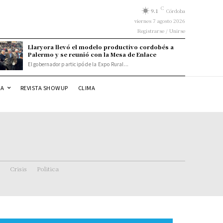
C
9.1
Córdoba
viernes 7 agosto 2026
Registrarse / Unirse
Llaryora llevó el modelo productivo cordobés a
Palermo y se reunió con la Mesa de Enlace
El gobernador participó de la Expo Rural...
DA
REVISTA SHOWUP
CLIMA
Crisis
Politica