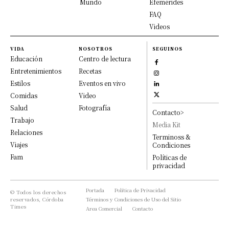
Mundo
Efemérides
FAQ
Videos
VIDA
NOSOTROS
SEGUINOS
Educación
Centro de lectura
Entretenimientos
Recetas
Estilos
Eventos en vivo
Comidas
Video
Salud
Fotografía
Contacto>
Trabajo
Media Kit
Relaciones
Terminoss &
Viajes
Condiciones
Fam
Políticas de
privacidad
Portada
Política de Privacidad
© Todos los derechos
reservados, Córdoba
Términos y Condiciones de Uso del Sitio
Times
Area Comercial
Contacto