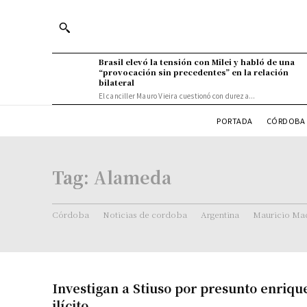
Brasil elevó la tensión con Milei y habló de una
“provocación sin precedentes” en la relación
bilateral
El canciller Mauro Vieira cuestionó con dureza...
PORTADA
CÓRDOBA 
Tag:
Alameda
Córdoba
Noticias de cordoba
Argentina
Mauricio Mac
Investigan a Stiuso por presunto enriq
ilícito