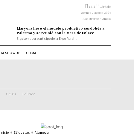
C
14.1
Córdoba
viernes 7 agosto 2026
Registrarse / Unirse
Llaryora llevó el modelo productivo cordobés a
Palermo y se reunió con la Mesa de Enlace
El gobernador participó de la Expo Rural...
STA SHOWUP
CLIMA
Crisis
Politica
Inicio
Etiquetas
Alameda