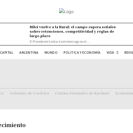
Milei vuelve a la Rural: el campo espera señales
sobre retenciones, competitividad y reglas de
largo plazo
El Presidente hablará este domingo en el...
VIDA
CAPITAL
ARGENTINA
MUNDO
POLITICA Y ECONOMÍA
REVI
ri
Gobierno de Córdoba
Cristina Fernandez de Kirchner
Economía
uecimiento