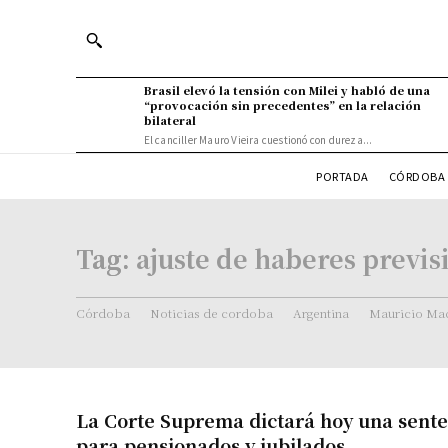
Brasil elevó la tensión con Milei y habló de una
“provocación sin precedentes” en la relación
bilateral
El canciller Mauro Vieira cuestionó con dureza...
PORTADA
CÓRDOBA 
Tag:
ajuste de haberes previs
Córdoba
Noticias de cordoba
Argentina
Mauricio Mac
La Corte Suprema dictará hoy una sente
para pensionados y jubilados