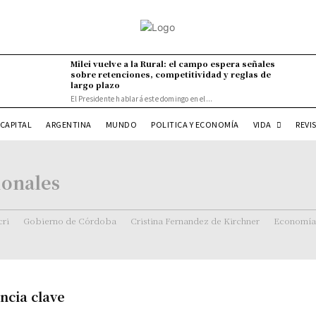
Milei vuelve a la Rural: el campo espera señales
sobre retenciones, competitividad y reglas de
largo plazo
El Presidente hablará este domingo en el...
VIDA
CAPITAL
ARGENTINA
MUNDO
POLITICA Y ECONOMÍA
REVI
ionales
ri
Gobierno de Córdoba
Cristina Fernandez de Kirchner
Economía
ncia clave