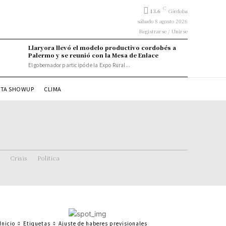
C
13.6
Córdoba
sábado 8 agosto 2026
Registrarse / Unirse
Llaryora llevó el modelo productivo cordobés a
Palermo y se reunió con la Mesa de Enlace
El gobernador participó de la Expo Rural...
STA SHOWUP
CLIMA
Crisis
Politica
Inicio
Etiquetas
Ajuste de haberes previsionales