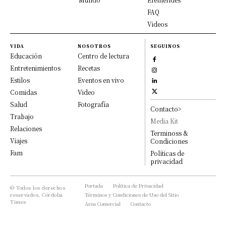
FAQ
Videos
VIDA
NOSOTROS
SEGUINOS
Educación
Centro de lectura
Entretenimientos
Recetas
Estilos
Eventos en vivo
Comidas
Video
Salud
Fotografía
Contacto>
Trabajo
Media Kit
Relaciones
Terminoss &
Viajes
Condiciones
Fam
Políticas de
privacidad
Portada
Política de Privacidad
© Todos los derechos
reservados, Córdoba
Términos y Condiciones de Uso del Sitio
Times
Area Comercial
Contacto