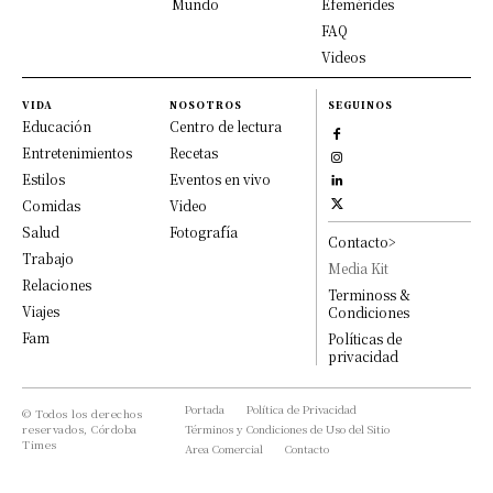
Mundo
Efemérides
FAQ
Videos
VIDA
NOSOTROS
SEGUINOS
Educación
Centro de lectura
Entretenimientos
Recetas
Estilos
Eventos en vivo
Comidas
Video
Salud
Fotografía
Contacto>
Trabajo
Media Kit
Relaciones
Terminoss &
Viajes
Condiciones
Fam
Políticas de
privacidad
Portada
Política de Privacidad
© Todos los derechos
reservados, Córdoba
Términos y Condiciones de Uso del Sitio
Times
Area Comercial
Contacto