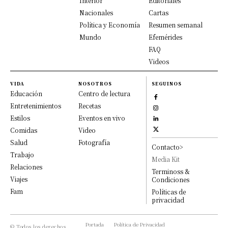
Interior
Editoriales
Nacionales
Cartas
Política y Economía
Resumen semanal
Mundo
Efemérides
FAQ
Videos
VIDA
NOSOTROS
SEGUINOS
Educación
Centro de lectura
Entretenimientos
Recetas
Estilos
Eventos en vivo
Comidas
Video
Salud
Fotografía
Contacto>
Trabajo
Media Kit
Relaciones
Terminoss &
Viajes
Condiciones
Fam
Políticas de
privacidad
Portada
Política de Privacidad
© Todos los derechos