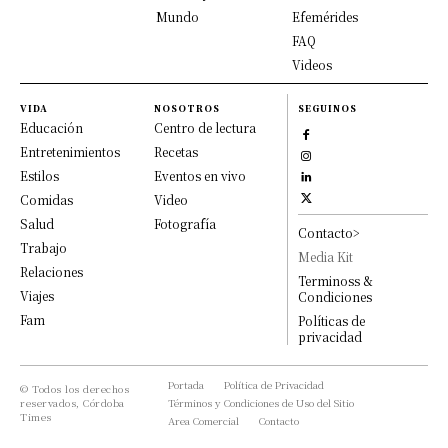
Mundo
Efemérides
FAQ
Videos
VIDA
NOSOTROS
SEGUINOS
Educación
Centro de lectura
Entretenimientos
Recetas
Estilos
Eventos en vivo
Comidas
Video
Salud
Fotografía
Contacto>
Trabajo
Media Kit
Relaciones
Terminoss &
Viajes
Condiciones
Fam
Políticas de
privacidad
Portada
Política de Privacidad
© Todos los derechos
reservados, Córdoba
Términos y Condiciones de Uso del Sitio
Times
Area Comercial
Contacto