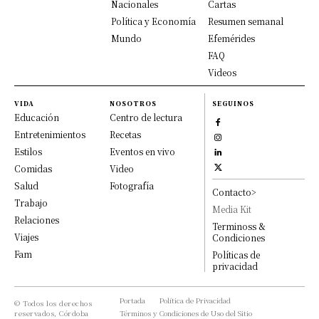
Nacionales
Cartas
Política y Economía
Resumen semanal
Mundo
Efemérides
FAQ
Videos
VIDA
NOSOTROS
SEGUINOS
Educación
Centro de lectura
Entretenimientos
Recetas
Estilos
Eventos en vivo
Comidas
Video
Salud
Fotografía
Contacto>
Trabajo
Media Kit
Relaciones
Terminoss &
Viajes
Condiciones
Fam
Políticas de
privacidad
Portada
Política de Privacidad
© Todos los derechos
reservados, Córdoba
Términos y Condiciones de Uso del Sitio