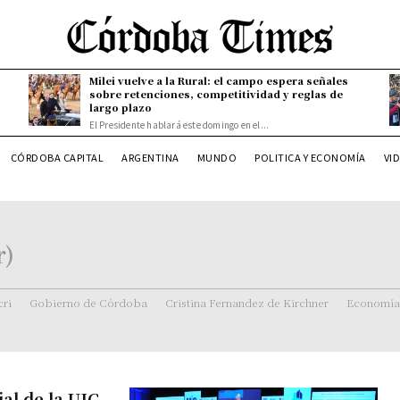
Milei vuelve a la Rural: el campo espera señales
sobre retenciones, competitividad y reglas de
largo plazo
El Presidente hablará este domingo en el...
CÓRDOBA CAPITAL
ARGENTINA
MUNDO
POLITICA Y ECONOMÍA
VI
r)
ri
Gobierno de Córdoba
Cristina Fernandez de Kirchner
Economía
al de la UIC