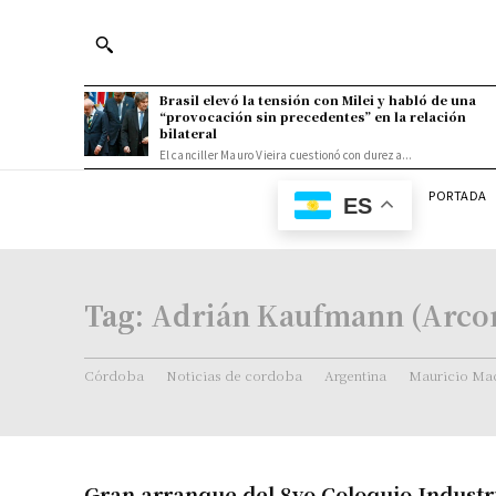
Brasil elevó la tensión con Milei y habló de una
“provocación sin precedentes” en la relación
bilateral
El canciller Mauro Vieira cuestionó con dureza...
PORTADA
ES
Tag:
Adrián Kaufmann (Arco
Córdoba
Noticias de cordoba
Argentina
Mauricio Mac
Gran arranque del 8vo Coloquio Industri