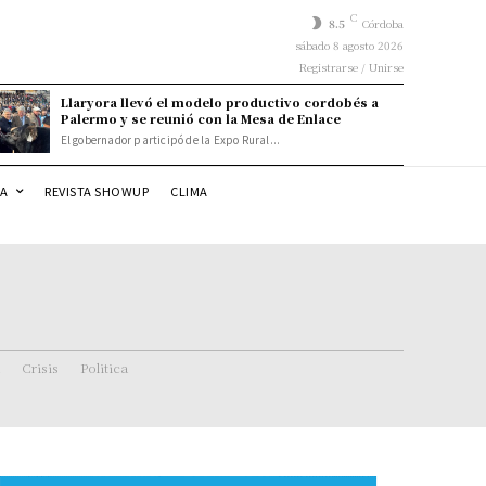
C
8.5
Córdoba
sábado 8 agosto 2026
Registrarse / Unirse
Llaryora llevó el modelo productivo cordobés a
Palermo y se reunió con la Mesa de Enlace
El gobernador participó de la Expo Rural...
DA
REVISTA SHOWUP
CLIMA
Crisis
Politica