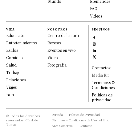
Mundo
Efemérides
FAQ
Videos
VIDA
NOSOTROS
SEGUINOS
Educación
Centro de lectura
Entretenimientos
Recetas
Estilos
Eventos en vivo
Comidas
Video
Salud
Fotografía
Contacto>
Trabajo
Media Kit
Relaciones
Terminoss &
Viajes
Condiciones
Fam
Políticas de
privacidad
Portada
Política de Privacidad
© Todos los derechos
reservados, Córdoba
Términos y Condiciones de Uso del Sitio
Times
Area Comercial
Contacto