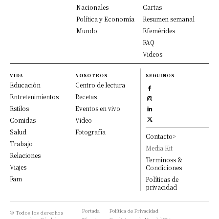
Nacionales
Cartas
Política y Economía
Resumen semanal
Mundo
Efemérides
FAQ
Videos
VIDA
NOSOTROS
SEGUINOS
Educación
Centro de lectura
Entretenimientos
Recetas
Estilos
Eventos en vivo
Comidas
Video
Salud
Fotografía
Contacto>
Trabajo
Media Kit
Relaciones
Terminoss &
Viajes
Condiciones
Fam
Políticas de
privacidad
Portada
Política de Privacidad
© Todos los derechos