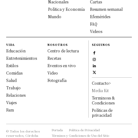
Nacionales
Cartas
Política y Economía
Resumen semanal
Mundo
Efemérides
FAQ
Videos
VIDA
NOSOTROS
SEGUINOS
Educación
Centro de lectura
Entretenimientos
Recetas
Estilos
Eventos en vivo
Comidas
Video
Salud
Fotografía
Contacto>
Trabajo
Media Kit
Relaciones
Terminoss &
Viajes
Condiciones
Fam
Políticas de
privacidad
Portada
Política de Privacidad
© Todos los derechos
reservados, Córdoba
Términos y Condiciones de Uso del Sitio