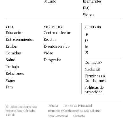
Mundo
Efemérides
FAQ
Videos
VIDA
NOSOTROS
SEGUINOS
Educación
Centro de lectura
Entretenimientos
Recetas
Estilos
Eventos en vivo
Comidas
Video
Salud
Fotografía
Contacto>
Trabajo
Media Kit
Relaciones
Terminoss &
Viajes
Condiciones
Fam
Políticas de
privacidad
Portada
Política de Privacidad
© Todos los derechos
reservados, Córdoba
Términos y Condiciones de Uso del Sitio
Times
Area Comercial
Contacto