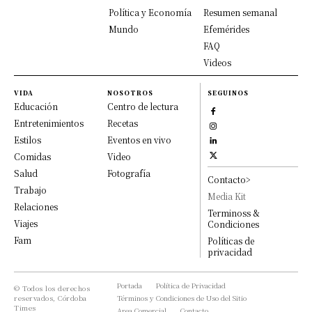
Política y Economía
Resumen semanal
Mundo
Efemérides
FAQ
Videos
VIDA
NOSOTROS
SEGUINOS
Educación
Centro de lectura
Entretenimientos
Recetas
Estilos
Eventos en vivo
Comidas
Video
Salud
Fotografía
Contacto>
Trabajo
Media Kit
Relaciones
Terminoss &
Viajes
Condiciones
Fam
Políticas de
privacidad
Portada
Política de Privacidad
© Todos los derechos
reservados, Córdoba
Términos y Condiciones de Uso del Sitio
Times
Area Comercial
Contacto