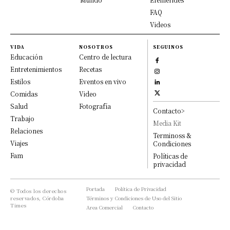
FAQ
Videos
VIDA
NOSOTROS
SEGUINOS
Educación
Centro de lectura
Entretenimientos
Recetas
Estilos
Eventos en vivo
Comidas
Video
Salud
Fotografía
Contacto>
Trabajo
Media Kit
Relaciones
Terminoss &
Viajes
Condiciones
Fam
Políticas de
privacidad
Portada
Política de Privacidad
© Todos los derechos
reservados, Córdoba
Términos y Condiciones de Uso del Sitio
Times
Area Comercial
Contacto