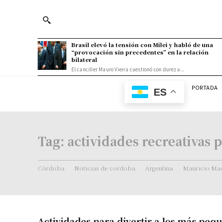
Brasil elevó la tensión con Milei y habló de una
“provocación sin precedentes” en la relación
bilateral
El canciller Mauro Vieira cuestionó con dureza...
PORTADA
ES
Tag:
actividades recreativas 
Córdoba
Noticias de cordoba
Argentina
Mauricio Mac
Actividades para divertir a los más peq