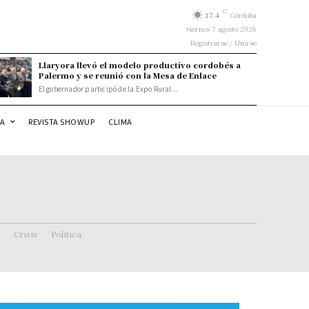
C
17.4
Córdoba
viernes 7 agosto 2026
Registrarse / Unirse
Llaryora llevó el modelo productivo cordobés a
Palermo y se reunió con la Mesa de Enlace
El gobernador participó de la Expo Rural...
DA
REVISTA SHOWUP
CLIMA
Crisis
Politica