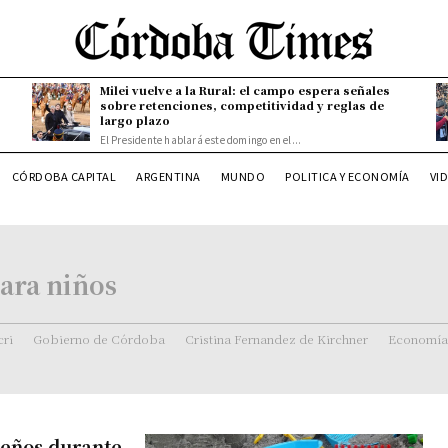
Milei vuelve a la Rural: el campo espera señales
sobre retenciones, competitividad y reglas de
largo plazo
El Presidente hablará este domingo en el...
CÓRDOBA CAPITAL
ARGENTINA
MUNDO
POLITICA Y ECONOMÍA
VI
para niños
ri
Gobierno de Córdoba
Cristina Fernandez de Kirchner
Economía
ueños durante