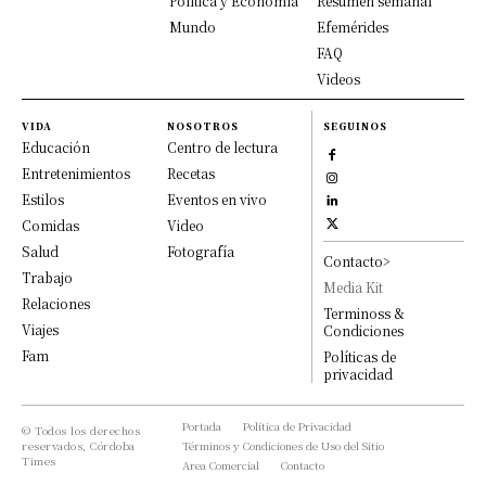
Política y Economía
Resumen semanal
Mundo
Efemérides
FAQ
Videos
VIDA
NOSOTROS
SEGUINOS
Educación
Centro de lectura
Entretenimientos
Recetas
Estilos
Eventos en vivo
Comidas
Video
Salud
Fotografía
Contacto>
Trabajo
Media Kit
Relaciones
Terminoss &
Viajes
Condiciones
Fam
Políticas de
privacidad
Portada
Política de Privacidad
© Todos los derechos
reservados, Córdoba
Términos y Condiciones de Uso del Sitio
Times
Area Comercial
Contacto