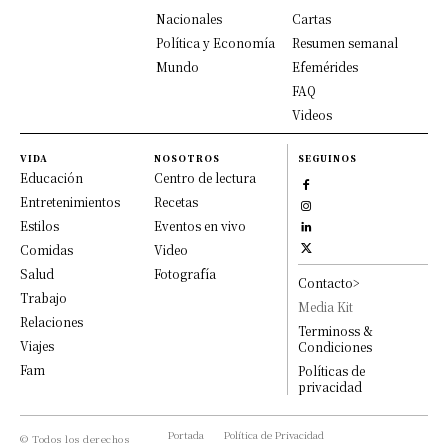
Nacionales
Cartas
Política y Economía
Resumen semanal
Mundo
Efemérides
FAQ
Videos
VIDA
NOSOTROS
SEGUINOS
Educación
Centro de lectura
Entretenimientos
Recetas
Estilos
Eventos en vivo
Comidas
Video
Salud
Fotografía
Contacto>
Trabajo
Media Kit
Relaciones
Terminoss &
Viajes
Condiciones
Fam
Políticas de
privacidad
Portada
Política de Privacidad
© Todos los derechos