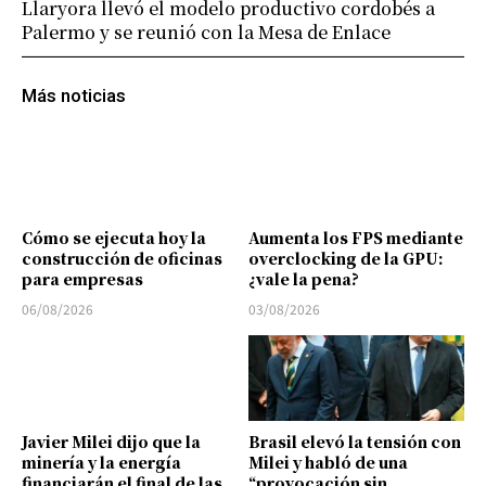
Llaryora llevó el modelo productivo cordobés a
Palermo y se reunió con la Mesa de Enlace
Más noticias
Cómo se ejecuta hoy la
Aumenta los FPS mediante
construcción de oficinas
overclocking de la GPU:
para empresas
¿vale la pena?
06/08/2026
03/08/2026
Javier Milei dijo que la
Brasil elevó la tensión con
minería y la energía
Milei y habló de una
financiarán el final de las
“provocación sin