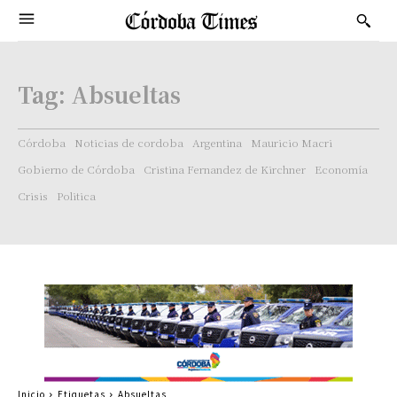
Tag:
Absueltas
Córdoba
Noticias de cordoba
Argentina
Mauricio Macri
Gobierno de Córdoba
Cristina Fernandez de Kirchner
Economía
Crisis
Politica
Inicio
Etiquetas
Absueltas