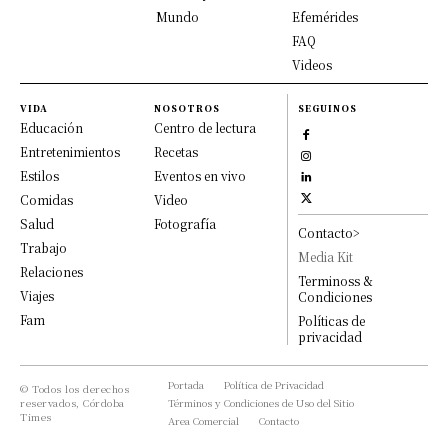
Mundo
Efemérides
FAQ
Videos
VIDA
NOSOTROS
SEGUINOS
Educación
Centro de lectura
Entretenimientos
Recetas
Estilos
Eventos en vivo
Comidas
Video
Salud
Fotografía
Contacto>
Trabajo
Media Kit
Relaciones
Terminoss &
Viajes
Condiciones
Fam
Políticas de
privacidad
Portada
Política de Privacidad
© Todos los derechos
reservados, Córdoba
Términos y Condiciones de Uso del Sitio
Times
Area Comercial
Contacto