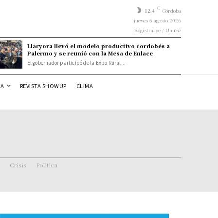
C
12.4
Córdoba
jueves 6 agosto 2026
Registrarse / Unirse
Llaryora llevó el modelo productivo cordobés a
Palermo y se reunió con la Mesa de Enlace
El gobernador participó de la Expo Rural...
DA
REVISTA SHOWUP
CLIMA
Crisis
Politica