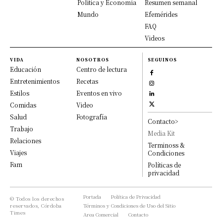
Política y Economía
Resumen semanal
Mundo
Efemérides
FAQ
Videos
VIDA
NOSOTROS
SEGUINOS
Educación
Centro de lectura
Entretenimientos
Recetas
Estilos
Eventos en vivo
Comidas
Video
Salud
Fotografía
Contacto>
Trabajo
Media Kit
Relaciones
Terminoss &
Viajes
Condiciones
Fam
Políticas de
privacidad
Portada
Política de Privacidad
© Todos los derechos
reservados, Córdoba
Términos y Condiciones de Uso del Sitio
Times
Area Comercial
Contacto