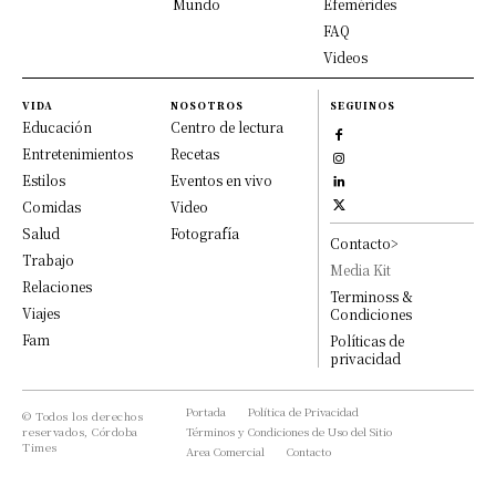
Mundo
Efemérides
FAQ
Videos
VIDA
NOSOTROS
SEGUINOS
Educación
Centro de lectura
Entretenimientos
Recetas
Estilos
Eventos en vivo
Comidas
Video
Salud
Fotografía
Contacto>
Trabajo
Media Kit
Relaciones
Terminoss &
Viajes
Condiciones
Fam
Políticas de
privacidad
Portada
Política de Privacidad
© Todos los derechos
reservados, Córdoba
Términos y Condiciones de Uso del Sitio
Times
Area Comercial
Contacto