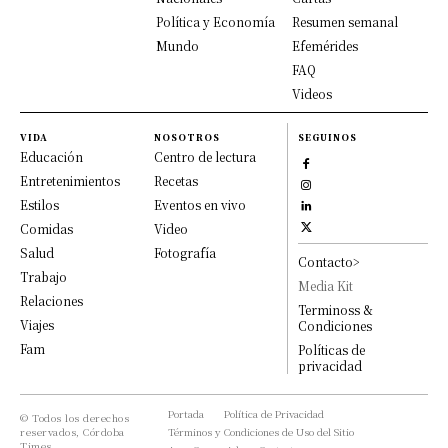
Política y Economía
Resumen semanal
Mundo
Efemérides
FAQ
Videos
VIDA
NOSOTROS
SEGUINOS
Educación
Centro de lectura
Entretenimientos
Recetas
Estilos
Eventos en vivo
Comidas
Video
Salud
Fotografía
Contacto>
Trabajo
Media Kit
Relaciones
Terminoss &
Viajes
Condiciones
Fam
Políticas de
privacidad
Portada
Política de Privacidad
© Todos los derechos
reservados, Córdoba
Términos y Condiciones de Uso del Sitio
Times