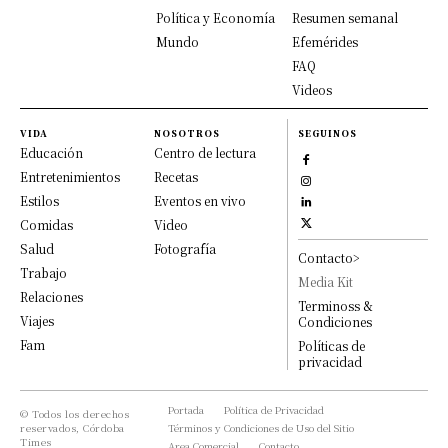
Política y Economía
Resumen semanal
Mundo
Efemérides
FAQ
Videos
VIDA
NOSOTROS
SEGUINOS
Educación
Centro de lectura
Entretenimientos
Recetas
Estilos
Eventos en vivo
Comidas
Video
Salud
Fotografía
Contacto>
Trabajo
Media Kit
Relaciones
Terminoss &
Viajes
Condiciones
Fam
Políticas de
privacidad
Portada
Política de Privacidad
© Todos los derechos
reservados, Córdoba
Términos y Condiciones de Uso del Sitio
Times
Area Comercial
Contacto