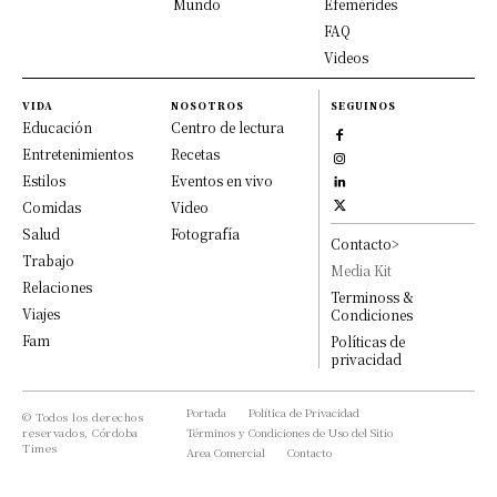
Mundo
Efemérides
FAQ
Videos
VIDA
NOSOTROS
SEGUINOS
Educación
Centro de lectura
Entretenimientos
Recetas
Estilos
Eventos en vivo
Comidas
Video
Salud
Fotografía
Contacto>
Trabajo
Media Kit
Relaciones
Terminoss &
Viajes
Condiciones
Fam
Políticas de
privacidad
Portada
Política de Privacidad
© Todos los derechos
reservados, Córdoba
Términos y Condiciones de Uso del Sitio
Times
Area Comercial
Contacto