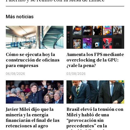
Más noticias
Cómo se ejecuta hoy la
Aumenta los FPS mediante
construcción de oficinas
overclocking de la GPU:
para empresas
¿vale la pena?
06/08/2026
03/08/2026
Javier Milei dijo que la
Brasil elevó la tensión con
minería y la energía
Milei y habló de una
financiarán el final de las
“provocación sin
retenciones al agro
precedentes” en la