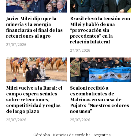
Javier Milei dijo que la
Brasil elevó la tensión con
minería y la energía
Milei y habló de una
financiarán el final de las
“provocación sin
retenciones al agro
precedentes” en la
relación bilateral
27/07/2026
27/07/2026
Milei vuelve a la Rural: el
Scaloni recibió a
campo espera señales
excombatientes de
sobre retenciones,
Malvinas en su casa de
competitividad y reglas
Pujato: “Nuestros colores
de largo plazo
nos unen”
25/07/2026
25/07/2026
Córdoba
Noticias de cordoba
Argentina