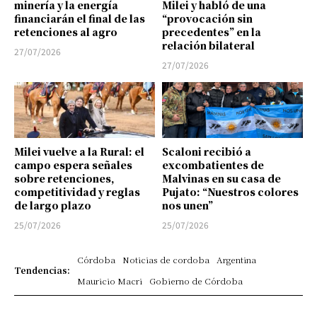
minería y la energía
Milei y habló de una
financiarán el final de las
“provocación sin
retenciones al agro
precedentes” en la
relación bilateral
27/07/2026
27/07/2026
Milei vuelve a la Rural: el
Scaloni recibió a
campo espera señales
excombatientes de
sobre retenciones,
Malvinas en su casa de
competitividad y reglas
Pujato: “Nuestros colores
de largo plazo
nos unen”
25/07/2026
25/07/2026
Córdoba
Noticias de cordoba
Argentina
Tendencias:
Mauricio Macri
Gobierno de Córdoba