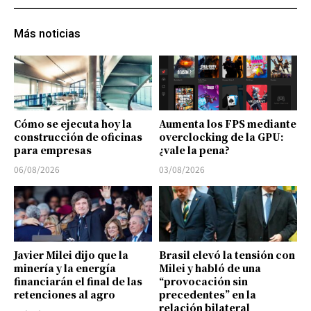
Más noticias
Cómo se ejecuta hoy la
Aumenta los FPS mediante
construcción de oficinas
overclocking de la GPU:
para empresas
¿vale la pena?
06/08/2026
03/08/2026
Javier Milei dijo que la
Brasil elevó la tensión con
minería y la energía
Milei y habló de una
financiarán el final de las
“provocación sin
retenciones al agro
precedentes” en la
relación bilateral