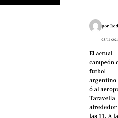
por
Red
03/11/20
El actual
campeón 
futbol
argentino 
ó al aerop
Taravella
alrededor
las 11. A l