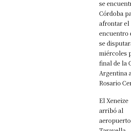
se encuent
Córdoba p
afrontar el
encuentro 
se disputar
miércoles p
final de la
Argentina 
Rosario Cen
El Xeneize
arribó al
aeropuerto
Taravella