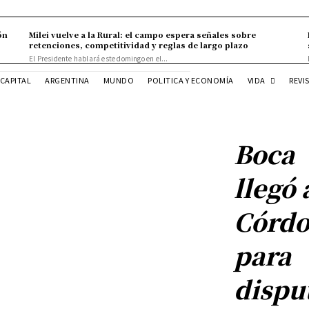
ón
Milei vuelve a la Rural: el campo espera señales sobre
retenciones, competitividad y reglas de largo plazo
El Presidente hablará este domingo en el...
VIDA
CAPITAL
ARGENTINA
MUNDO
POLITICA Y ECONOMÍA
REVI
Boca
llegó 
Córd
para
dispu