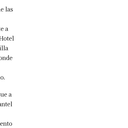
e las
e a
 Hotel
lla
donde
o.
que a
antel
ento