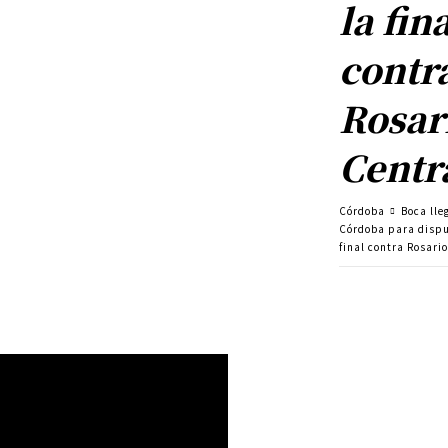
la fin
contr
Rosar
Centr
Córdoba
Boca lle
Córdoba para dispu
final contra Rosari
Cuota