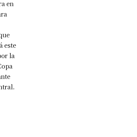
ra en
ara
que
á este
or la
 Copa
ante
tral.