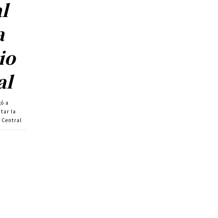
al
a
io
al
gó a
tar la
o Central