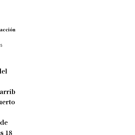
acción
15
del
arrib
uerto
 de
as 18