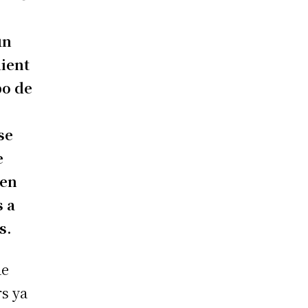
un
ient
po de
se
e
men
s a
s.
de
rs ya