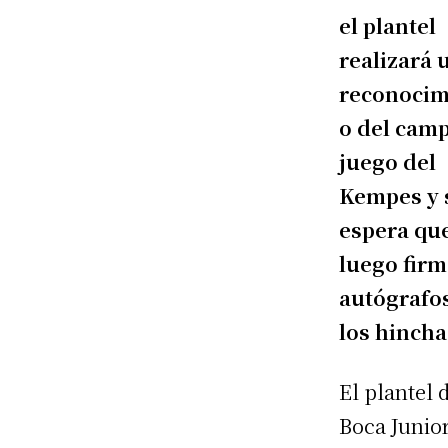
el plantel
realizará 
reconocim
o del cam
juego del
Kempes y 
espera qu
luego fir
autógrafo
los hincha
El plantel 
Boca Junio