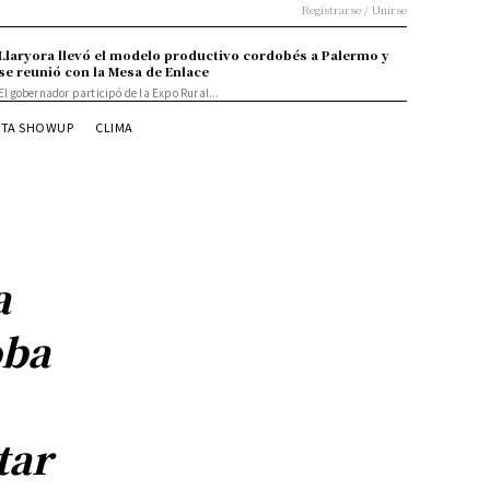
Registrarse / Unirse
Llaryora llevó el modelo productivo cordobés a Palermo y
se reunió con la Mesa de Enlace
El gobernador participó de la Expo Rural...
STA SHOWUP
CLIMA
a
oba
tar