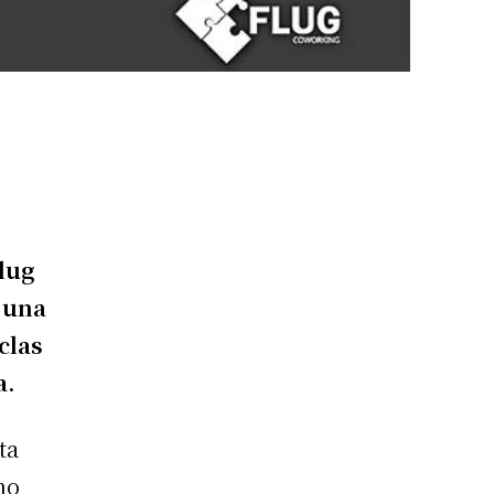
Flug
 una
clas
a.
ta
no