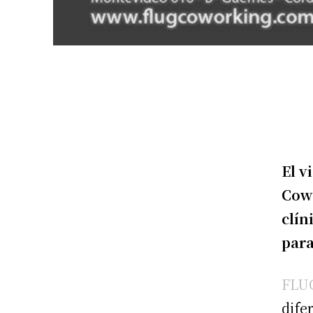
El v
Cowo
clín
para
FLU
dife