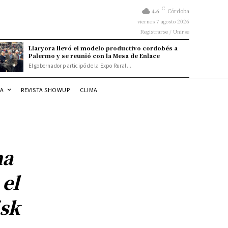
C
4.6
Córdoba
viernes 7 agosto 2026
Registrarse / Unirse
Llaryora llevó el modelo productivo cordobés a
Palermo y se reunió con la Mesa de Enlace
El gobernador participó de la Expo Rural...
DA
REVISTA SHOWUP
CLIMA
na
 el
isk