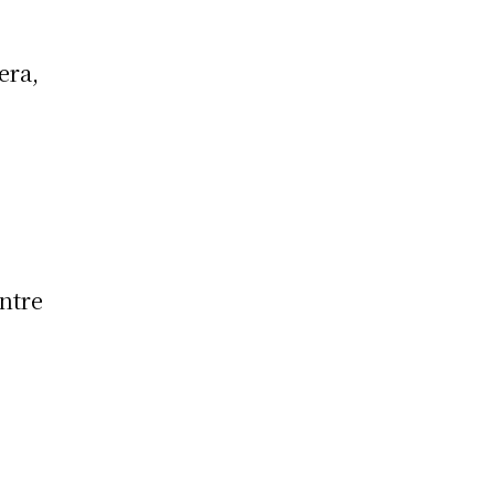
era,
entre