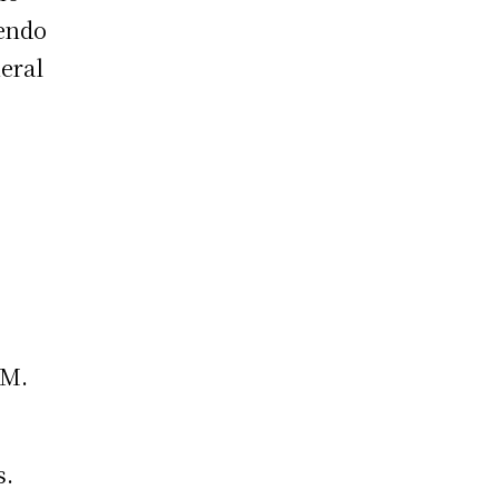
iendo
eral
PM.
s.