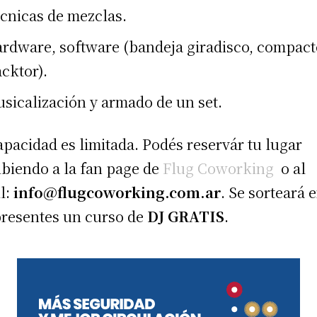
cnicas de mezclas.
rdware, software (bandeja giradisco, compact
acktor).
sicalización y armado de un set.
apacidad es limitada. Podés reservár tu lugar
ibiendo a la fan page de
Flug Coworking
o al
l:
info@flugcoworking.com.ar
. Se sorteará 
presentes un curso de
DJ GRATIS
.