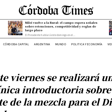
Milei vuelve a la Rural: el campo espera señales
sobre retenciones, competitividad y reglas de
largo plazo
El Presidente hablará este domingo en el...
CÓRDOBA CAPITAL
ARGENTINA
MUNDO
POLITICA Y ECONOMÍA
VI
te viernes se realizará u
ínica introductoria sobre
te de la mezcla para el D