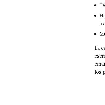
Té
Ha
tr
Mu
La c
escr
emai
los 