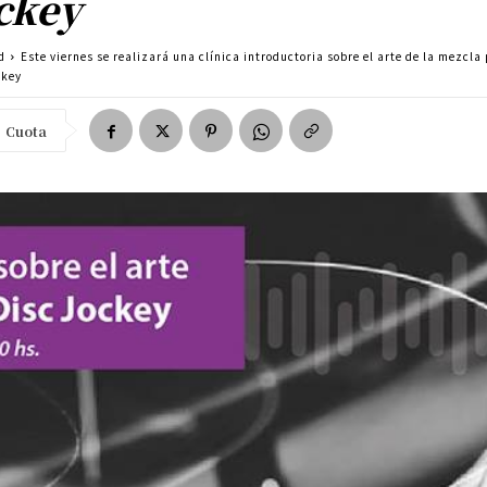
ckey
d
Este viernes se realizará una clínica introductoria sobre el arte de la mezcla
ckey
Cuota