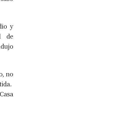
dio y
l de
ndujo
o, no
tida.
 Casa