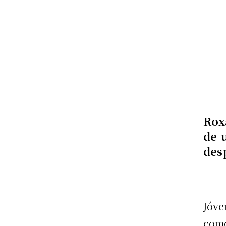
Rox
de 
des
Jóve
com