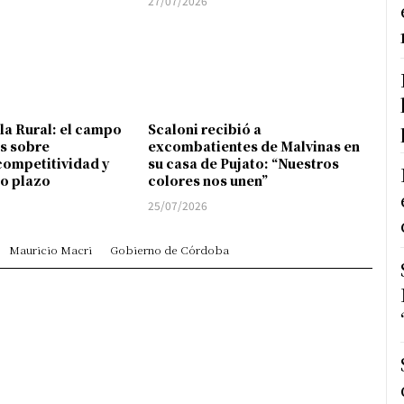
27/07/2026
 la Rural: el campo
Scaloni recibió a
s sobre
excombatientes de Malvinas en
competitividad y
su casa de Pujato: “Nuestros
go plazo
colores nos unen”
25/07/2026
Mauricio Macri
Gobierno de Córdoba