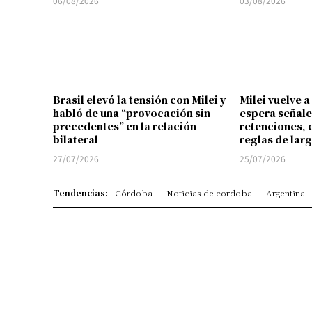
06/08/2026
03/08/2026
Brasil elevó la tensión con Milei y
Milei vuelve a
habló de una “provocación sin
espera señale
precedentes” en la relación
retenciones, 
bilateral
reglas de lar
27/07/2026
25/07/2026
Tendencias:
Córdoba
Noticias de cordoba
Argentina