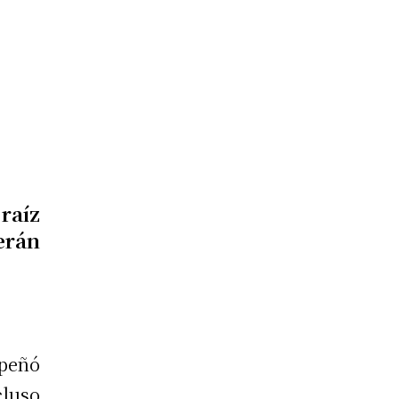
raíz
erán
mpeñó
luso