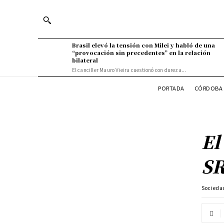
Brasil elevó la tensión con Milei y habló de una
“provocación sin precedentes” en la relación
bilateral
El canciller Mauro Vieira cuestionó con dureza...
PORTADA
CÓRDOBA 
El
S
Socieda