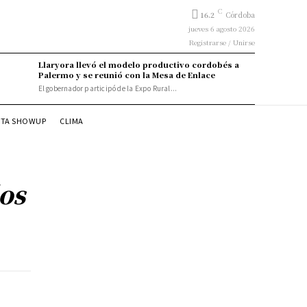
C
16.2
Córdoba
jueves 6 agosto 2026
Registrarse / Unirse
Llaryora llevó el modelo productivo cordobés a
Palermo y se reunió con la Mesa de Enlace
El gobernador participó de la Expo Rural...
STA SHOWUP
CLIMA
los