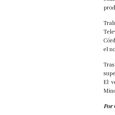
prod
Trab
Tel
Córd
el n
Tras
supe
El v
Mino
Por 