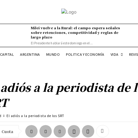
Milei vuelve a la Rural: el campo espera señales
sobre retenciones, competitividad y reglas de
largo plazo
El Presidente hablará este domingo en el...
VIDA
CAPITAL
ARGENTINA
MUNDO
POLITICA Y ECONOMÍA
REVI
 adiós a la periodista de 
RT
d
El adiós a la periodista de los SRT
Cuota