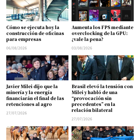
Cómo se ejecuta hoy la
Aumenta los FPS mediante
construcción de oficinas
overclocking de la GPU:
para empresas
¿vale la pena?
06/08/2026
03/08/2026
Javier Milei dijo que la
Brasil elevó la tensión con
minería y la energía
Milei y habló de una
financiarán el final de las
“provocación sin
retenciones al agro
precedentes” en la
relación bilateral
27/07/2026
27/07/2026