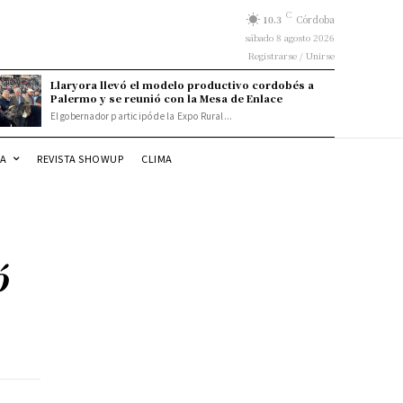
C
10.3
Córdoba
sábado 8 agosto 2026
Registrarse / Unirse
Llaryora llevó el modelo productivo cordobés a
Palermo y se reunió con la Mesa de Enlace
El gobernador participó de la Expo Rural...
DA
REVISTA SHOWUP
CLIMA
ó