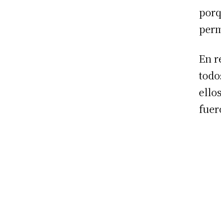
porq
perm
En r
todo
ello
fuer