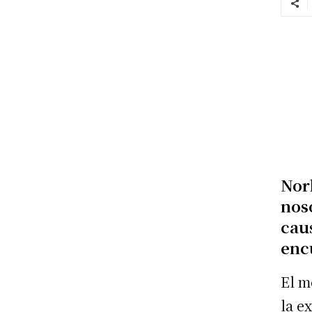
Nor
nos
cau
enc
El m
la e