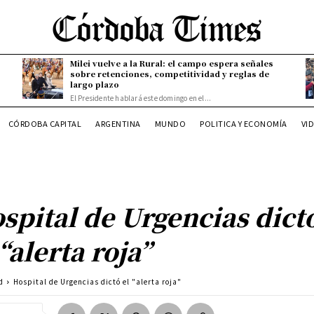
Milei vuelve a la Rural: el campo espera señales
sobre retenciones, competitividad y reglas de
largo plazo
El Presidente hablará este domingo en el...
CÓRDOBA CAPITAL
ARGENTINA
MUNDO
POLITICA Y ECONOMÍA
VI
spital de Urgencias dict
 “alerta roja”
d
Hospital de Urgencias dictó el "alerta roja"