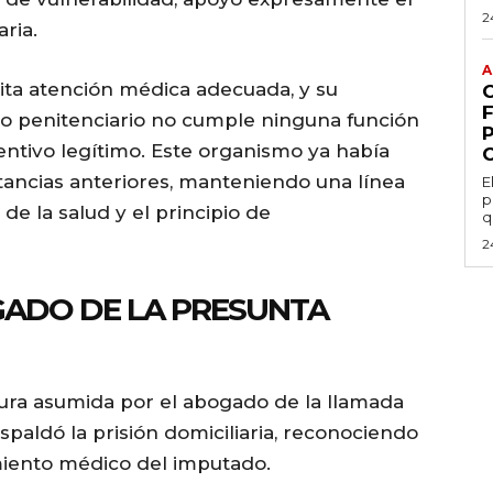
2
ria.
A
ita atención médica adecuada, y su
o penitenciario no cumple ninguna función
entivo legítimo. Este organismo ya había
tancias anteriores, manteniendo una línea
E
p
e la salud y el principio de
q
2
GADO DE LA PRESUNTA
stura asumida por el abogado de la llamada
paldó la prisión domiciliaria, reconociendo
amiento médico del imputado.