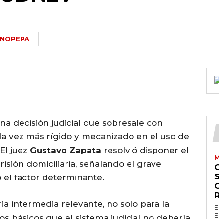
ANOPEPA
na decisión judicial que sobresale con
da vez más rígido y mecanizado en el uso de
 El juez
Gustavo Zapata
resolvió disponer el
M
risión domiciliaria, señalando el grave
S
 el factor determinante.
ia intermedia relevante, no solo para la
E
E
os básicos que el sistema judicial no debería