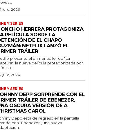
ueves...
4 julio, 2026
INE Y SERIES
PONCHO HERRERA PROTAGONIZA
A PELÍCULA SOBRE LA
DETENCIÓN DE EL CHAPO
GUZMÁN: NETFLIX LANZÓ EL
PRIMER TRÁILER
etflix presentó el primer tráiler de "La
aptura", la nueva película protagonizada por
lfonso...
4 julio, 2026
INE Y SERIES
JOHNNY DEPP SORPRENDE CON EL
RIMER TRÁILER DE EBENEZER,
UNA OSCURA VERSIÓN DE A
CHRISTMAS CAROL
ohnny Depp está de regreso en la pantalla
rande con "Ebenezer", una nueva
daptación...