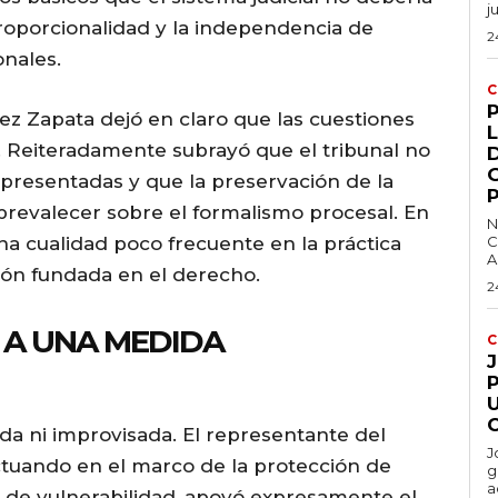
j
proporcionalidad y la independencia de
2
onales.
C
juez Zapata dejó en claro que las cuestiones
L
o. Reiteradamente subrayó que el tribunal no
presentadas y que la preservación de la
a prevalecer sobre el formalismo procesal. En
N
na cualidad poco frecuente en la práctica
C
A
ión fundada en el derecho.
2
 A UNA MEDIDA
C
P
lada ni improvisada. El representante del
J
actuando en el marco de la protección de
g
a
 de vulnerabilidad, apoyó expresamente el