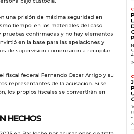
persona bajo custodia.
C
n una prisión de máxima seguridad en
L
ismo tiempo, en los materiales del caso
ay pruebas confirmadas y no hay elementos
nvirtió en la base para las apelaciones y
N
anos de supervisión comenzaron a recopilar
C
A
2
 el fiscal federal Fernando Oscar Arrigo y su
C
ros representantes de la acusación. Si se
P
n, los propios fiscales se convertirán en
J
g
SIN HECHOS
a
2
025 en Bariloche por acusaciones de trata