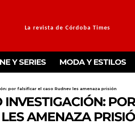
La revista de Córdoba Times
INE Y SERIES
MODA Y ESTILOS
ión: por falsificar el caso Rudnev les amenaza prisión
 INVESTIGACIÓN: POR
LES AMENAZA PRISI