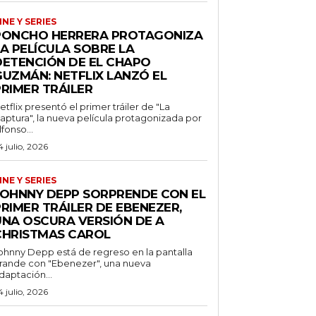
INE Y SERIES
PONCHO HERRERA PROTAGONIZA
A PELÍCULA SOBRE LA
DETENCIÓN DE EL CHAPO
GUZMÁN: NETFLIX LANZÓ EL
PRIMER TRÁILER
etflix presentó el primer tráiler de "La
aptura", la nueva película protagonizada por
lfonso...
4 julio, 2026
INE Y SERIES
JOHNNY DEPP SORPRENDE CON EL
RIMER TRÁILER DE EBENEZER,
UNA OSCURA VERSIÓN DE A
CHRISTMAS CAROL
ohnny Depp está de regreso en la pantalla
rande con "Ebenezer", una nueva
daptación...
4 julio, 2026