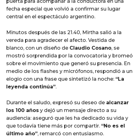
puerta para acompañar a la conductora en una
fecha especial que volvió a confirmar su lugar
cG9ydHJhaXQiOiIxMSIsInBob25lIjoiMTIifQ==»
central en el espectáculo argentino.
Minutos después de las 21.40, Mirtha salió a la
vereda para agradecer el afecto. Vestida de
ZSI6IjExcHggMTNweCAxMHB4IiwicG9ydHJhaXQiOiI5cHggMTBweCI
blanco, con un diseño de
Claudio Cosano
, se
mostró sorprendida por la convocatoria y bromeó
sobre el movimiento que generó su presencia. En
medio de los flashes y micrófonos, respondió a un
elogio con una frase que sintetizó la noche:
“La
leyenda continúa”
.
Durante el saludo, expresó su deseo de
alcanzar
los 100 años
y dejó un mensaje directo a su
audiencia: aseguró que les ha dedicado su vida y
que todavía tiene más por compartir.
“No es el
último año”
, remarcó con entusiasmo.