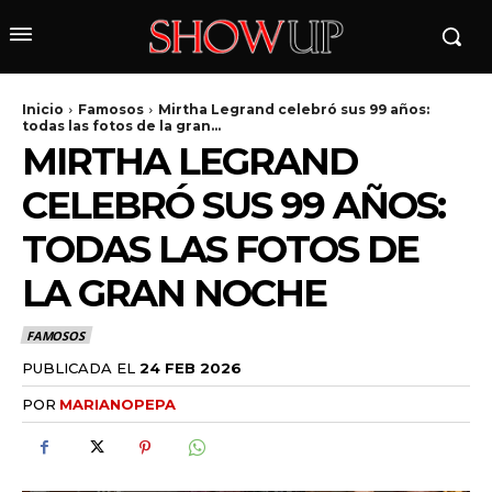
Inicio
Famosos
Mirtha Legrand celebró sus 99 años:
todas las fotos de la gran...
MIRTHA LEGRAND
CELEBRÓ SUS 99 AÑOS:
TODAS LAS FOTOS DE
LA GRAN NOCHE
wicG9ydHJhaXQiOiIyNiIsInBob25lIjoiMjgifQ==»
FAMOSOS
PUBLICADA EL
24 FEB 2026
wbGF5IjoiIn0sImxhbmRzY2FwZSI6eyJtYXJnaW4tYm90dG9tIjoiMyIs
POR
MARIANOPEPA