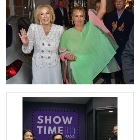
iwicG9ydHJhaXQiOiIxMCIsInBob25lIjoiMTEifQ==»
zcGxheSI6IiJ9LCJsYW5kc2NhcGUiOnsibWFyZ2luLWJvdHRvbSI6IjE1
GF5IjoiIn19″
cG9ydHJhaXQiOiIxMSIsInBob25lIjoiMTIifQ==»
SI6IjExcHggMTNweCAxMHB4IiwicG9ydHJhaXQiOiI5cHggMTBweCI