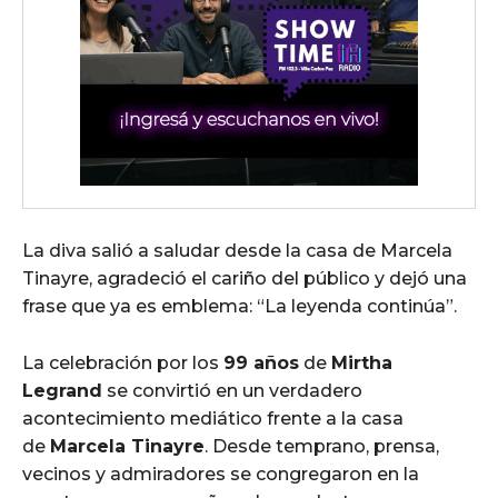
wicG9ydHJhaXQiOiIyNiIsInBob25lIjoiMjgifQ==»
wbGF5IjoiIn0sImxhbmRzY2FwZSI6eyJtYXJnaW4tYm90dG9tIjoiMyIs
La diva salió a saludar desde la casa de Marcela
Tinayre, agradeció el cariño del público y dejó una
frase que ya es emblema: “La leyenda continúa”.
iwicG9ydHJhaXQiOiIxMCIsInBob25lIjoiMTEifQ==»
La celebración por los
99 años
de
Mirtha
zcGxheSI6IiJ9LCJsYW5kc2NhcGUiOnsibWFyZ2luLWJvdHRvbSI6IjE1
Legrand
se convirtió en un verdadero
acontecimiento mediático frente a la casa
GF5IjoiIn19″
de
Marcela Tinayre
. Desde temprano, prensa,
vecinos y admiradores se congregaron en la