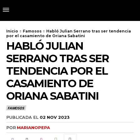
Inicio
Famosos
Habló Julian Serrano tras ser tendencia
por el casamiento de Oriana Sabatini
HABLÓ JULIAN
SERRANO TRAS SER
TENDENCIA POR EL
CASAMIENTO DE
ORIANA SABATINI
FAMOSOS
PUBLICADA EL
02 NOV 2023
POR
MARIANOPEPA